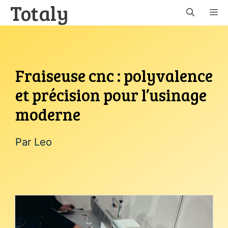
Totaly
Aller
M
au
contenu
Fraiseuse cnc : polyvalence
et précision pour l’usinage
moderne
Par
Leo