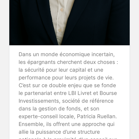
Dans un monde économique incertain,
les épargnants cherchent deux choses :
la sécurité pour leur capital et une
performance pour leurs projets de vie.
C’est sur ce double enjeu que se fonde
le partenariat entre LBI Livret et Bourse
Investissements, société de référence
dans la gestion de fonds, et son
experte-conseil locale, Patricia Ruellan.
Ensemble, ils offrent une approche qui
allie la puissance d’une structure