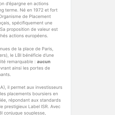
ion d’épargne en actions
ng terme. Né en 1972 et fort
un Organisme de Placement
ançais, spécifiquement une
 Sa proposition de valeur est
rchés actions européens.
nues de la place de Paris,
s), le LBI bénéficie d’une
ilité remarquable :
aucun
uvrant ainsi les portes de
nants.
A), il permet aux investisseurs
r les placements boursiers en
fiée, répondant aux standards
le prestigieux Label ISR. Avec
LBI conjugue souplesse,